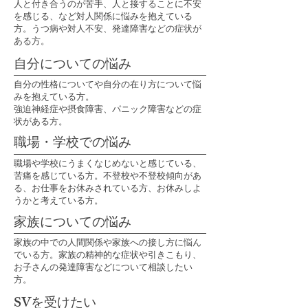
​人と付き合うのが苦手、人と接することに不安
を感じる、など対人関係に悩みを抱えている
方。うつ病や対人不安、発達障害などの症状が
ある方。
自分についての悩み
​自分の性格についてや自分の在り方について悩
みを抱えている方。
強迫神経症や摂食障害、パニック障害などの症
状がある方。
職場・学校での悩み
​職場や学校にうまくなじめないと感じている、
苦痛を感じている方。不登校や不登校傾向があ
る、お仕事をお休みされている方、お休みしよ
うかと考えている方。
​家族についての悩み
​家族の中での人間関係や家族への接し方に悩ん
でいる方。家族の精神的な症状や引きこもり、
お子さんの発達障害などについて相談したい
方。
​SV
を受けたい