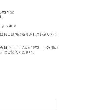
号室
302
す。
ng.care
合は数日以内に折り返しご連絡いたし
組合員で
「こころの相談室」
ご利用の
容」にご記入ください。