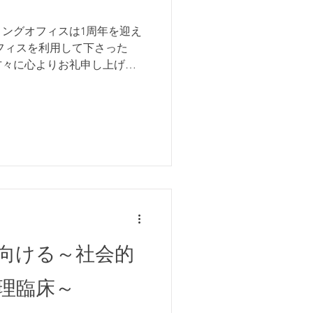
リングオフィスは1周年を迎え
フィスを利用して下さった
方々に心よりお礼申し上げま
理カウンセリング、心理療法
いのに」というのは以前から
向ける～社会的
理臨床～