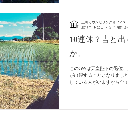
上町カウンセリングオフィス
2019年4月23日
読了時間: 2
10連休？吉と
か。
このGWは天皇陛下の退位、
が出現することとなりまし
している人がいますから全て
ないにせよ、カレンダー上は
きなことと言えるでしょう。.