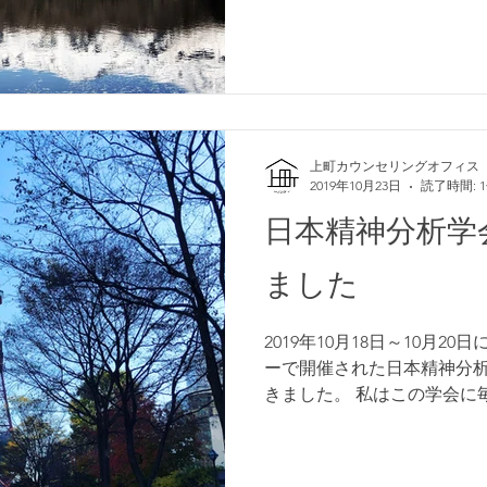
い親戚達の無責任な言...
上町カウンセリングオフィス
2019年10月23日
読了時間: 
日本精神分析学
ました
2019年10月18日～10月
ーで開催された日本精神分析
きました。 私はこの学会に
医療問題委員会・臨床心理
学びと知恵を生かす：連携
「連携・...