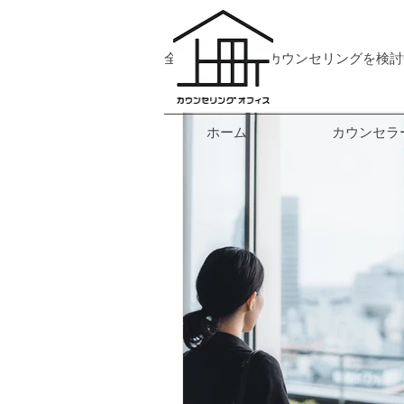
全ての記事
カウンセリングを検討
映画関連
ご挨拶
トピ
ホーム
カウンセラ