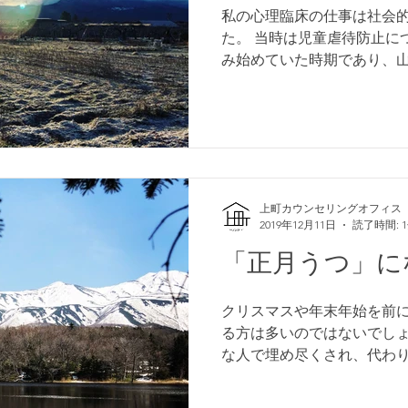
私の心理臨床の仕事は社会
た。 当時は児童虐待防止に
み始めていた時期であり、
「山形県児童虐待防止ネッ
した。 社会的養護とは保護
させることが適当でない...
上町カウンセリングオフィス
2019年12月11日
読了時間: 
「正月うつ」に
クリスマスや年末年始を前
る方は多いのではないでしょ
な人で埋め尽くされ、代わ
のは自分だけのような孤独な
始は親戚が集まる時期です