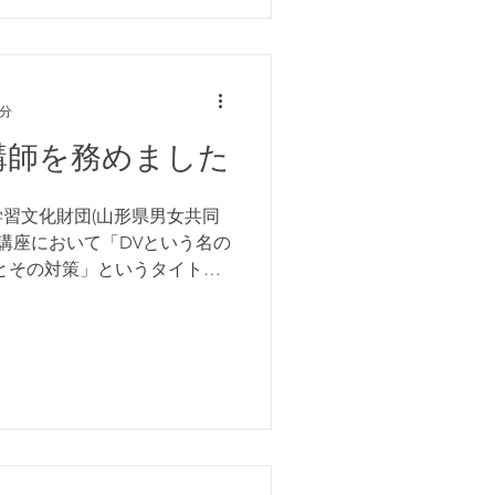
1分
講師を務めました
涯学習文化財団(山形県男女共同
止講座において「DVという名の
とその対策」というタイトル
ではDVがどのように起こって
て、DVが心に及ぼす影響...