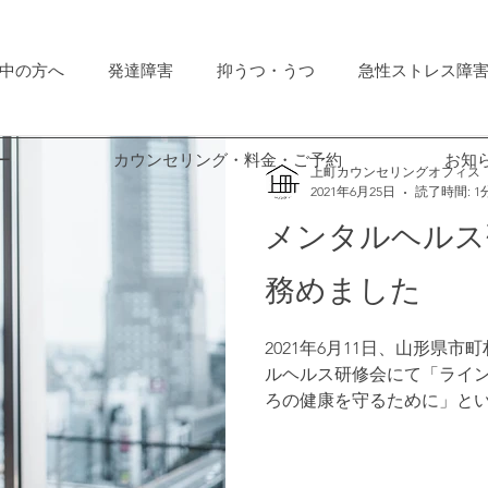
中の方へ
発達障害
抑うつ・うつ
急性ストレス障害
ックス
不安
ー
カウンセリング・料金・ご予約
お知
上町カウンセリングオフィス
2021年6月25日
読了時間: 1
メンタルヘルス
務めました
2021年6月11日、山形県
ルヘルス研修会にて「ライ
ろの健康を守るために」と
した。