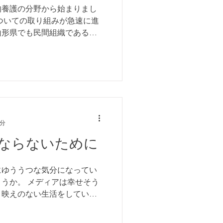
的養護の分野から始まりまし
ついての取り組みが急速に進
山形県でも民間組織である
トワーク」が立ち上げられま
者のない児童や保護者に監護
1分
ならないために
にゆううつな気分になってい
うか。 メディアは幸せそう
り映えのない生活をしている
気持ちになります。 年末年
。普段顔を合わせることのな