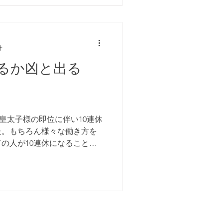
分
出るか凶と出る
皇太子様の即位に伴い10連休
た。もちろん様々な働き方を
の人が10連休になることは
10連休というのはかなり大
..