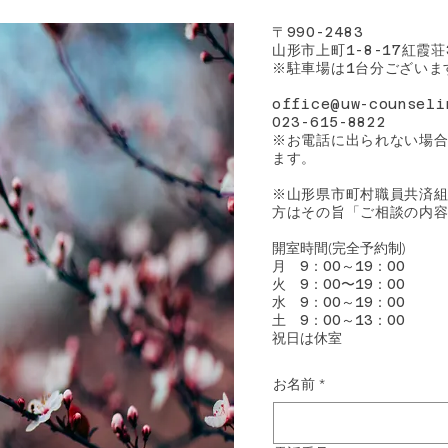
〒
990-2483
山形市上町
紅霞荘
1-8-17
​※駐車場は
台分ございま
1
office@uw-counseli
023-615-8822
※お電話に出られない場
ます。
​※山形県市町村職員共済
方はその旨「ご相談の内
開室時間
(完全予約制)
月
9：00～19：00
​火
9：00〜19：00
水
9：00～19：00
土
9：00～13：00
​祝日は休室
お名前
*