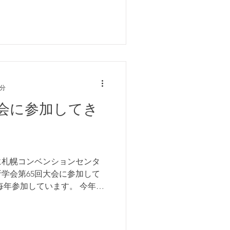
1分
会に参加してき
20日に札幌コンベンションセンタ
学会第65回大会に参加して
毎年参加しています。 今年は
委員会合同企画「精神分析の
と協働について」において