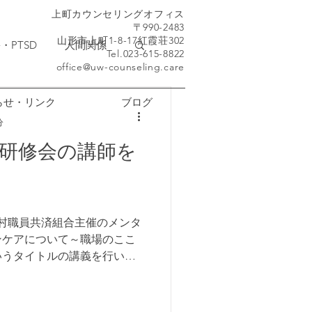
​上町カウンセリングオフィス
〒990-2483
山形市上町1-8-17紅霞荘302
・PTSD
人間関係
Tel.023-615-8822
office@uw-counseling.care
らせ・リンク
ブログ
分
研修会の講師を
市町村職員共済組合主催のメンタ
ンケアについて～職場のここ
いうタイトルの講義を行いま