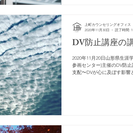
上町カウンセリングオフィス
2020年11月30日
読了時間: 
DV防止講座の
2020年11月20日山形県生
参画センター)主催のDV防
支配〜DVが心に及ぼす影響
の講演を行いました。 講演
いるかというDVの構造につい