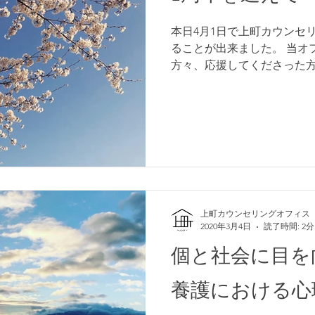
本日4月1日で上町カウンセ
ることが出来ました。 当オ
方々、応援してくださった
す。 「山形県に専門的な心
を受けられる場があるとよ
抱いていた気持ちで...
上町カウンセリングオフィス
2020年3月4日
読了時間: 2分
個と社会に目を
養護における心