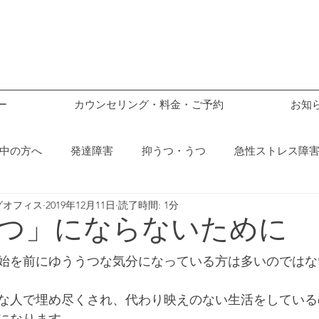
ー
カウンセリング・料金・ご予約
お知
中の方へ
発達障害
抑うつ・うつ
急性ストレス障害
グオフィス
2019年12月11日
読了時間: 1分
ックス
不安
つ」にならないために
始を前にゆううつな気分になっている方は多いのではな
な人で埋め尽くされ、代わり映えのない生活をしている