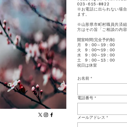
023-615-8822
※お電話に出られない場
ます。
​※山形県市町村職員共済
方はその旨「ご相談の内
開室時間
(完全予約制)
月
9：00～19：00
​火
9：00〜19：00
水
9：00～19：00
土
9：00～13：00
​祝日は休室
お名前
*
電話番号
*
メールアドレス
*