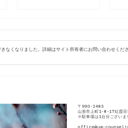
できなくなりました。詳細はサイト所有者にお問い合わせくだ
DV防止講座の講師を務めま
うつ
した
まし
〒
990-2483
山形市上町
紅霞荘
1-8-17
​※駐車場は
台分ございま
1
office@uw-counseli