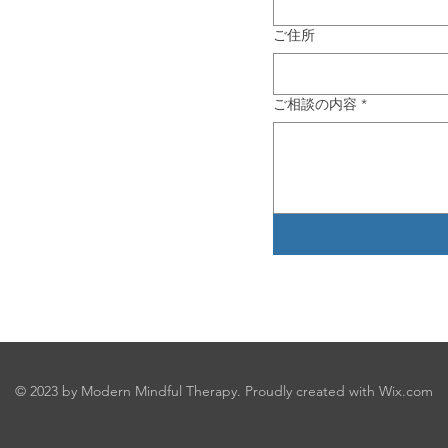
ご住所
ご相談の内容
*
© 2023 by Modern Mindful Therapy. Proudly created with
Wix.com