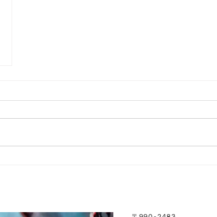
〒
990-2483