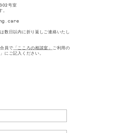
号室
302
す。
ng.care
合は数日以内に折り返しご連絡いたし
組合員で
「こころの相談室」
ご利用の
容」にご記入ください。