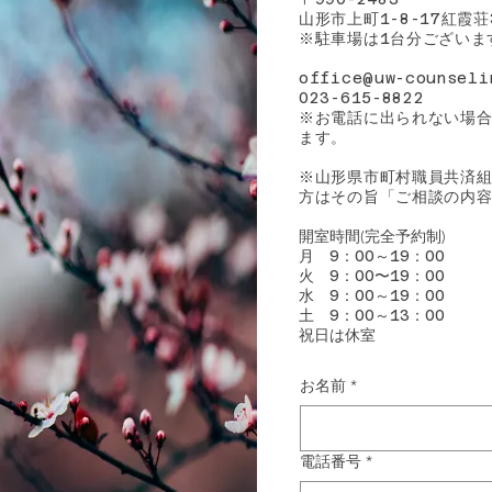
山形市上町
紅霞荘
1-8-17
​※駐車場は
台分ございま
1
office@uw-counseli
023-615-8822
※お電話に出られない場
ます。
​※山形県市町村職員共済
方はその旨「ご相談の内
開室時間
(完全予約制)
月
9：00～19：00
​火
9：00〜19：00
水
9：00～19：00
土
9：00～13：00
​祝日は休室
お名前
*
電話番号
*