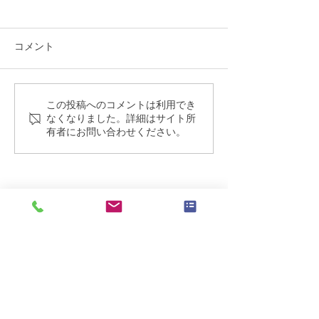
コメント
DV防止講座の講師を務め
うつ病家族教室
この投稿へのコメントは利用でき
なくなりました。詳細はサイト所
ました
務めました
有者にお問い合わせください。
​予約フォーム