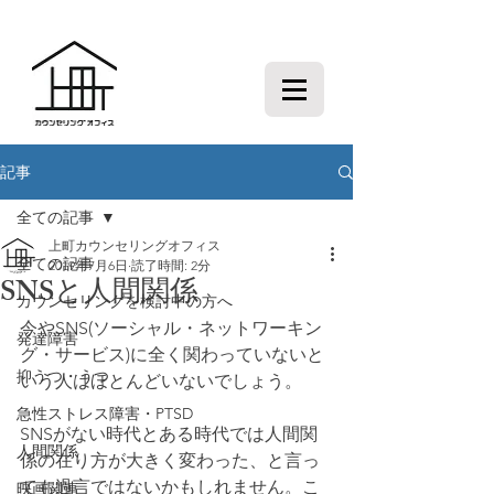
記事
全ての記事
上町カウンセリングオフィス
全ての記事
2019年7月6日
読了時間: 2分
SNSと人間関係
カウンセリングを検討中の方へ
今やSNS(ソーシャル・ネットワーキン
発達障害
グ・サービス)に全く関わっていないと
抑うつ・うつ
いう人はほとんどいないでしょう。
急性ストレス障害・PTSD
SNSがない時代とある時代では人間関
人間関係
係の在り方が大きく変わった、と言っ
ても過言ではないかもしれません。こ
映画関連